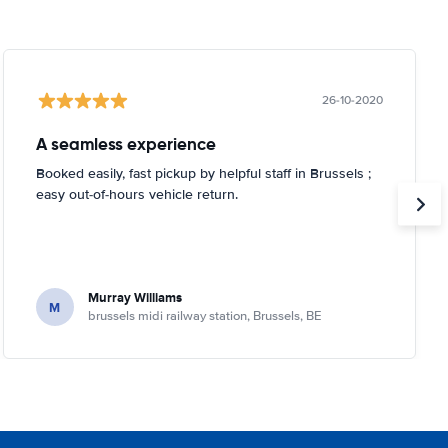
26-10-2020
A seamless experience
Booked easily, fast pickup by helpful staff in Brussels ;
easy out-of-hours vehicle return.
Murray Williams
M
brussels midi railway station, Brussels, BE