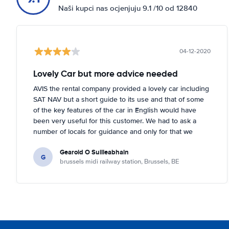
Naši kupci nas ocjenjuju 9.1 /10 od 12840
04-12-2020
Lovely Car but more advice needed
AVIS the rental company provided a lovely car including
SAT NAV but a short guide to its use and that of some
of the key features of the car in English would have
been very useful for this customer. We had to ask a
number of locals for guidance and only for that we
might not have figured out the functions of the SAT
Gearoid O Suilleabhain
NAV.
G
brussels midi railway station, Brussels, BE