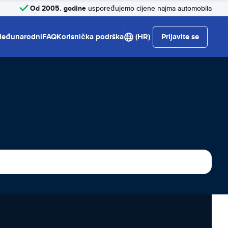
Od 2005. godine
uspoređujemo cijene najma automobila
eđunarodni
FAQ
Korisnička podrška
(HR)
Prijavite se