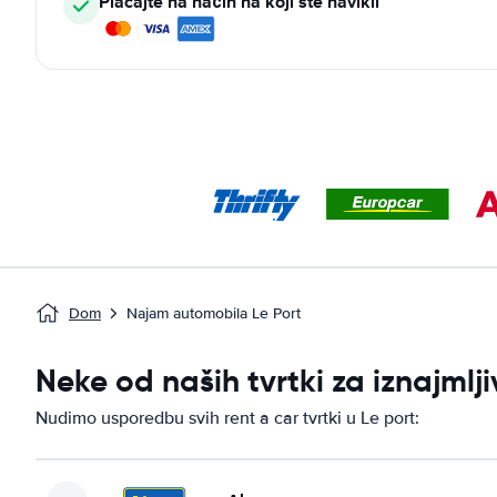
Plaćajte na način na koji ste navikli
Dom
Najam automobila Le Port
Neke od naših tvrtki za iznajml
Nudimo usporedbu svih rent a car tvrtki u Le port: