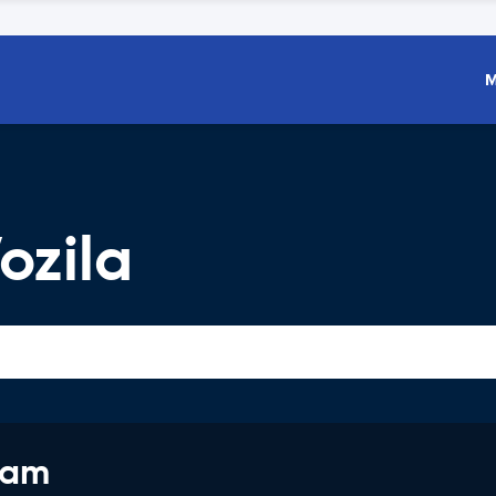
M
ozila
jam