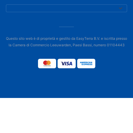
Questo sito web è di proprietà e gestito da EasyTerra B.V. e iscritta presso
la Camera di Commercio Leeuwarden, Paesi Bassi, numero 01104443