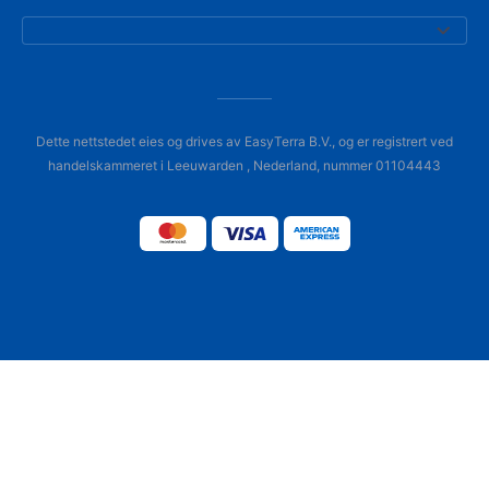
Dette nettstedet eies og drives av EasyTerra B.V., og er registrert ved
handelskammeret i Leeuwarden , Nederland, nummer 01104443