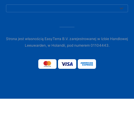
Strona jest własnością EasyTerra B.V. zarejestrowanej w Izbie Handlowej
Leeuwarden, w Holandii, pod numerem 01104443.