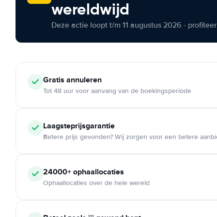
wereldwijd
Deze actie loopt t/m 11 augustus 2026 - profite
Gratis annuleren
Tot 48 uur voor aanvang van de boekingsperiode
Laagsteprijsgarantie
Betere prijs gevonden? Wij zorgen voor een betere aanb
24000+ ophaallocaties
Ophaallocaties over de hele wereld