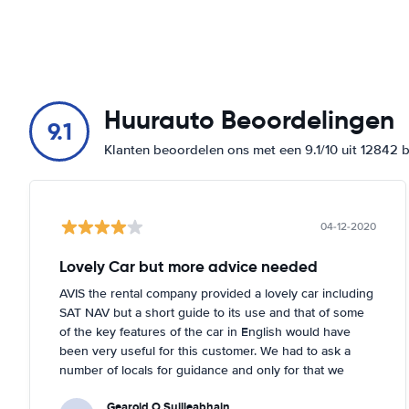
Huurauto Beoordelingen
9.1
Klanten beoordelen ons met een 9.1/10 uit 12842 
04-12-2020
Lovely Car but more advice needed
AVIS the rental company provided a lovely car including
SAT NAV but a short guide to its use and that of some
of the key features of the car in English would have
been very useful for this customer. We had to ask a
number of locals for guidance and only for that we
might not have figured out the functions of the SAT
Gearoid O Suilleabhain
NAV.