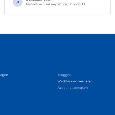
D
brussels midi railway station, Brussels, BE
ragen
Inloggen
Wachtwoord vergeten
Account aanmaken