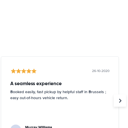
26-10-2020
A seamless experience
Booked easily, fast pickup by helpful staff in Brussels ;
easy out-of-hours vehicle return.
Murray Williams