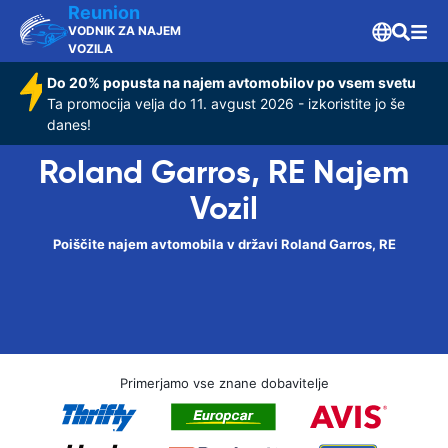
Reunion
VODNIK ZA NAJEM
VOZILA
Do 20% popusta na najem avtomobilov po vsem svetu
Ta promocija velja do 11. avgust 2026 - izkoristite jo še
danes!
Roland Garros, RE Najem
Vozil
Poiščite najem avtomobila v državi Roland Garros, RE
Primerjamo vse znane dobavitelje