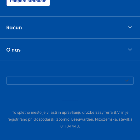
Podpora strankam
Račun
O nas
To spletno mesto je v lasti in upravljanju družbe EasyTerra B.V. in je
registrirano pri Gospodarski zbornici Leeuwarden, Nizozemska, številka
01104443.