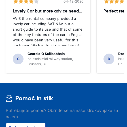
04-12-2020
Lovely Car but more advice needed
Perfect ren
AVIS the rental company provided a
lovely car including SAT NAV but a
short guide to its use and that of some
of the key features of the car in English
would have been very useful for this
customer. We had to ask a number of
locals for guidance and only for that we
Gearoid O Suilleabhain
Domi
might not have figured out the
G
brussels midi railway station,
D
bruss
functions of the SAT NAV.
Brussels, BE
Bruss
Pomoč in stik
Potrebujete pomoč? Obrnite se na naše strokovnjake za
najem.