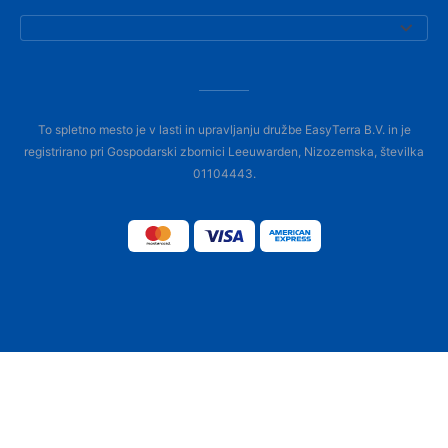
To spletno mesto je v lasti in upravljanju družbe EasyTerra B.V. in je
registrirano pri Gospodarski zbornici Leeuwarden, Nizozemska, številka
01104443.