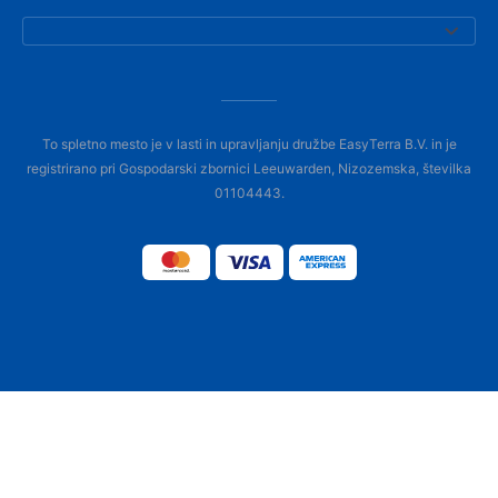
To spletno mesto je v lasti in upravljanju družbe EasyTerra B.V. in je
registrirano pri Gospodarski zbornici Leeuwarden, Nizozemska, številka
01104443.