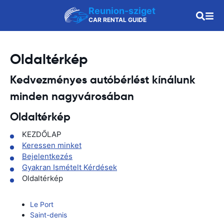
Reunion-sziget
CAR RENTAL GUIDE
Oldaltérkép
Kedvezményes autóbérlést kínálunk
minden nagyvárosában
Oldaltérkép
KEZDŐLAP
Keressen minket
Bejelentkezés
Gyakran Ismételt Kérdések
Oldaltérkép
Le Port
Saint-denis