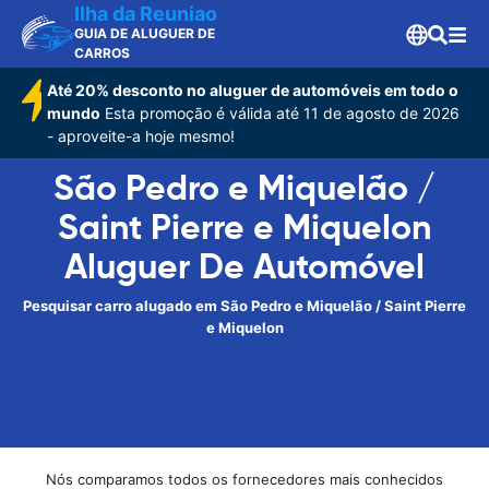
Ilha da Reuniao
GUIA DE ALUGUER DE
CARROS
Até 20% desconto no aluguer de automóveis em todo o
mundo
Esta promoção é válida até 11 de agosto de 2026
- aproveite-a hoje mesmo!
São Pedro e Miquelão /
Saint Pierre e Miquelon
Aluguer De Automóvel
Pesquisar carro alugado em São Pedro e Miquelão / Saint Pierre
e Miquelon
Nós comparamos todos os fornecedores mais conhecidos