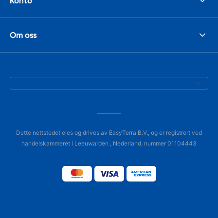
Konto
Om oss
Dette nettstedet eies og drives av EasyTerra B.V., og er registrert ved
handelskammeret i Leeuwarden , Nederland, nummer 01104443