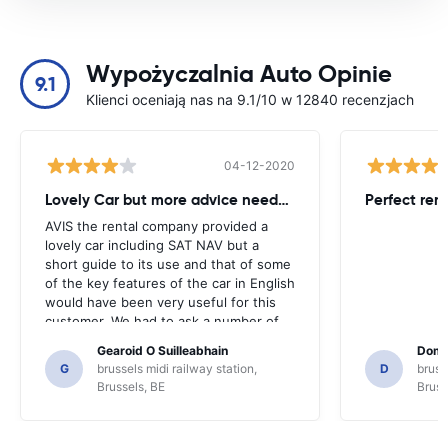
Wypożyczalnia Auto Opinie
9.1
Klienci oceniają nas na 9.1/10 w 12840 recenzjach
04-12-2020
Lovely Car but more advice needed
Perfect ren
AVIS the rental company provided a
lovely car including SAT NAV but a
short guide to its use and that of some
of the key features of the car in English
would have been very useful for this
customer. We had to ask a number of
locals for guidance and only for that we
Gearoid O Suilleabhain
Domi
might not have figured out the
G
brussels midi railway station,
D
bruss
functions of the SAT NAV.
Brussels, BE
Bruss