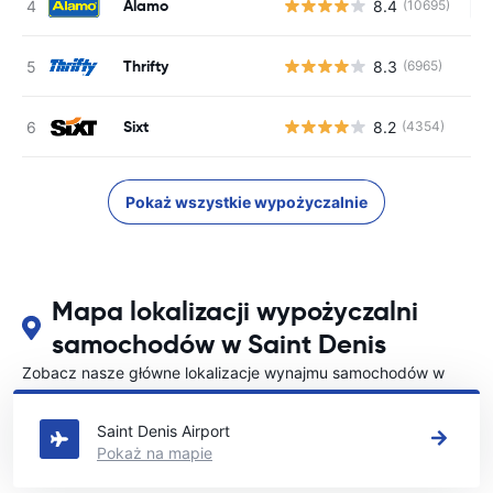
Alamo
8.4
(10695)
Br
Thrifty
8.3
(6965)
Sixt
8.2
(4354)
Pokaż wszystkie wypożyczalnie
Mapa lokalizacji wypożyczalni
samochodów w Saint Denis
Zobacz nasze główne lokalizacje wynajmu samochodów w
Saint Denis
Saint Denis Airport
Pokaż na mapie